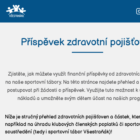
Naše tábory
Příspěvek zdravotní pojišť
Náš tým
Fotky
Zjistěte, jak můžete využít finanční příspěvky od zdravotní
Kontakt
na naše sportovní tábory. Na této stránce najdete přehled a 
postupovat při žádosti o příspěvek. Využijte tuto možnost k
Přihláška
nákladů a umožněte svým dětem účast na našich pro
Níže je stručný přehled zdravotních pojišťoven a částek, kter
například na úhradu klubových členských poplatků či sporto
soustředění (tedy i sportovní tábor Všestraňák)!