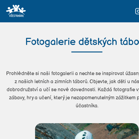
Naše tábory
Fotogalerie dětských táb
Náš tým
Fotky
Prohlédněte si naši fotogalerii a nechte se inspirovat úža
Kontakt
z našich letních a zimních táborů. Objevte, jak děti u nás
dobrodružství a učí se nové dovednosti. Každá fotografie v
Přihláška
zábavy, hry a učení, který je nezapomenutelným zážitkem
účastníka.