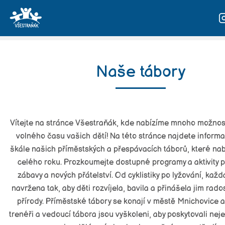
Naše tábory
Naše tábory
Náš tým
Fotky
Kontakt
Vítejte na stránce Všestraňák, kde nabízíme mnoho možnost
volného času vašich dětí! Na této stránce najdete informa
Přihláška
škále našich příměstských a přespávacích táborů, které n
celého roku. Prozkoumejte dostupné programy a aktivity p
zábavy a nových přátelství. Od cyklistiky po lyžování, každá
navržena tak, aby děti rozvíjela, bavila a přinášela jim rado
přírody. Příměstské tábory se konají v městě Mnichovice a 
trenéři a vedoucí tábora jsou vyškoleni, aby poskytovali nej