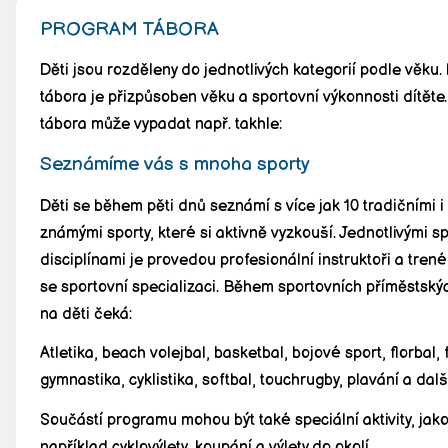
PROGRAM TÁBORA
Děti jsou rozděleny do jednotlivých kategorií podle věku
tábora je přizpůsoben věku a sportovní výkonnosti dítěte
tábora může vypadat např. takhle:
Seznámíme vás s mnoha sporty
Děti se během pěti dnů seznámí s více jak 10 tradičními 
známými sporty, které si aktivně vyzkouší. Jednotlivými s
disciplínami je provedou profesionální instruktoři a trenéř
se sportovní specializaci. Během sportovních příměstský
na děti čeká:
Atletika, beach volejbal, basketbal, bojové sport, florbal, 
gymnastika, cyklistika, softbal, touchrugby, plavání a dalš
Součástí programu mohou být také speciální aktivity, jak
například cyklovýlety, koupání a výlety do okolí.