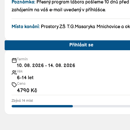
Poznámka:
Přesný program tábora pošleme 10 dnů před
zahájením na váš e-mail uvedený v příhlášce.
Místo konání:
Prostory ZŠ T.G.Masaryka Mnichovice a ok
Přihlásit se
Termín
10. 08. 2026
-
14. 08. 2026
Věk
6-14
let
Cena
4790
Kč
Zbývá 14 míst