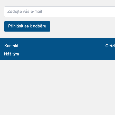
Přihlásit se k odběru
Kontakt
Otáz
Náš tým
Příspěvek pojišťovny
St
Provozní řád
Všeobecné obcho
Develop